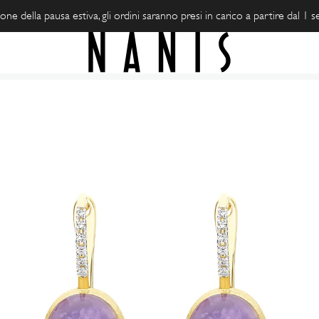
one della pausa estiva, gli ordini saranno presi in carico a partire dal 1
Apri