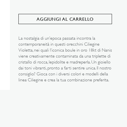
NON
NON
DISPONIBILE
DISPONIBILE
AGGIUNGI AL CARRELLO
La nostalgia di un’epoca passata incontra la
contemporaneità in questi orecchini Ciliegine
Violetta, nei quali l’iconica boule in oro 18kt di Nanis
viene creativamente contaminata da una triplette di
cristallo di rocca, lepidolite e madreperla. Un gioiello
dai toni vibranti, pronto a farti sentire unica. Il nostro
consiglio? Gioca con i diversi colori e modelli della
linea Ciliegine e crea la tua combinazione preferita.