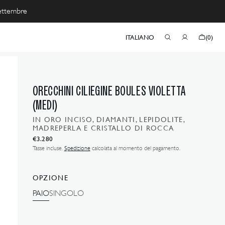
 settembre
CARRELLO
ITALIANO
(0)
0
ELEMENTI
ORECCHINI CILIEGINE BOULES VIOLETTA
(MEDI)
IN ORO INCISO, DIAMANTI, LEPIDOLITE,
MADREPERLA E CRISTALLO DI ROCCA
Prezzo
€3.280
normale
Tasse incluse.
Spedizione
calcolata al momento del pagamento.
OPZIONE
PAIO
SINGOLO
VARIANTE
VARIANTE
ESAURITA
ESAURITA
O
O