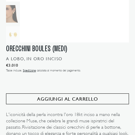
galleria
ORECCHINI BOULES (MEDI)
A LOBO, IN ORO INCISO
Prezzo
€3.010
normale
Tasse incluse.
Spedizione
calcolata al momento del pagamento.
AGGIUNGI AL CARRELLO
L'iconicità della perla incontra l'oro 18kt inciso a mano nella
Apri
collezione Muse, che celebra le grandi muse ispiratrici del
il
media
passato. Rivisitazione dei classici orecchini di perle a bottone,
2
donano un tocco di eleganza e forte personalità a qualsiasi look.