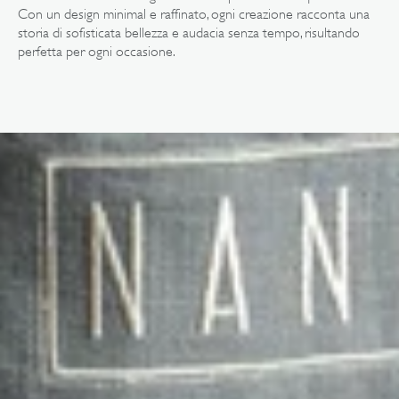
nella
Con un design minimal e raffinato, ogni creazione racconta una
vista
galleria
storia di sofisticata bellezza e audacia senza tempo, risultando
perfetta per ogni occasione.
Apri
il
media