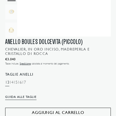
galleria
ANELLO BOULES DOLCEVITA (PICCOLO)
CHEVALIER, IN ORO INCISO, MADREPERLA E
CRISTALLO DI ROCCA
Prezzo
€3.040
normale
Tasse incluse.
Spedizione
calcolata al momento del pagamento.
TAGLIE ANELLI
13
14
15
16
17
VARIANTE
VARIANTE
VARIANTE
VARIANTE
VARIANTE
ESAURITA
ESAURITA
ESAURITA
ESAURITA
ESAURITA
GUIDA ALLE TAGLIE
O
O
O
O
O
Apri
NON
NON
NON
NON
NON
il
DISPONIBILE
DISPONIBILE
DISPONIBILE
DISPONIBILE
DISPONIBILE
media
AGGIUNGI AL CARRELLO
2