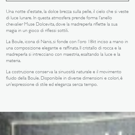
nella
vista
galleria
Una notte d’estate, la dolce brezza sulla pelle, il cielo che si veste
di luce lunare. In questa atmosfera prende forma l’anello
chevalier Muse Dolcevita, dove la madreperla riflette la sua
magia in un gioco di riflessi sottili.
La Boule, icona di Nanis, si fonde con l’oro 18kt inciso a mano in
una composizione elegante e raffinata. Il cristallo di rocca e la
madreperla si intrecciano con maestria, esaltando la luce e la
materia.
La costruzione conserva la sinuosità naturale e il movimento
fluido della Boule. Disponibile in diverse dimensioni e colori, è
un’espressione di stile ed eleganza senza tempo.
Apri
il
media