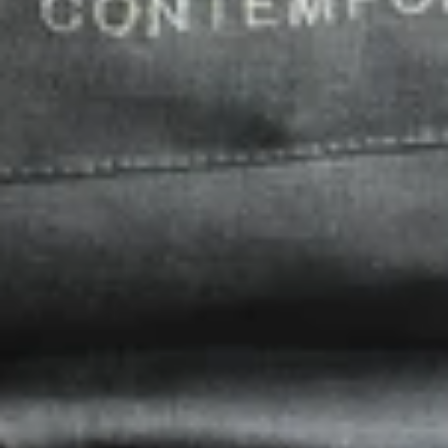
Medien
4
in
der
Galerieansicht