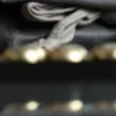
Öffnen
Sie
Medien
5
in
der
Galerieansicht