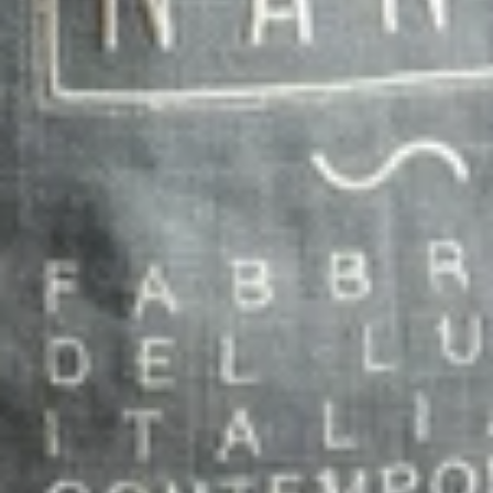
3
in
der
Galerieansicht
Öffnen
Sie